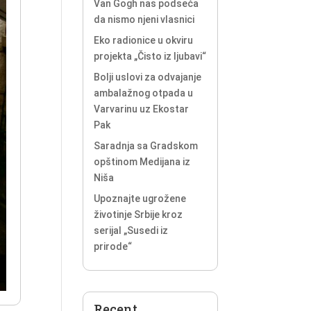
Van Gogh nas podseća
da nismo njeni vlasnici
Eko radionice u okviru
projekta „Čisto iz ljubavi“
Bolji uslovi za odvajanje
ambalažnog otpada u
Varvarinu uz Ekostar
Pak
Saradnja sa Gradskom
opštinom Medijana iz
Niša
Upoznajte ugrožene
životinje Srbije kroz
serijal „Susedi iz
prirode“
Recent