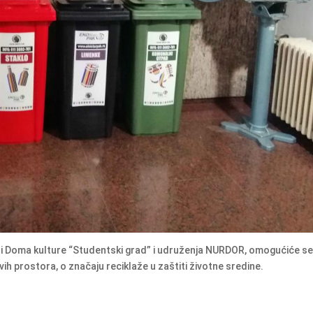
i Doma kulture “Studentski grad” i udruženja NURDOR, omogućiće s
vih prostora, o značaju reciklaže u zaštiti životne sredine.