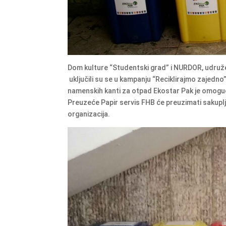
Dom kulture “Studentski grad” i NURDOR, udruže
uključili su se u kampanju “Reciklirajmo zajedno
namenskih kanti za otpad Ekostar Pak je omoguć
Preuzeće Papir servis FHB će preuzimati sakupl
organizacija.