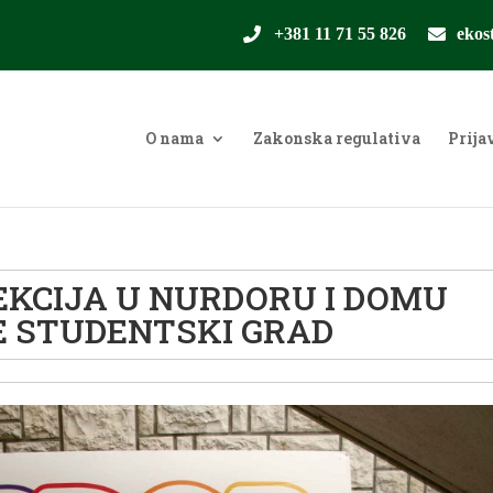
+381 11 71 55 826
ekos
O nama
Zakonska regulativa
Prija
KCIJA U NURDORU I DOMU
 STUDENTSKI GRAD