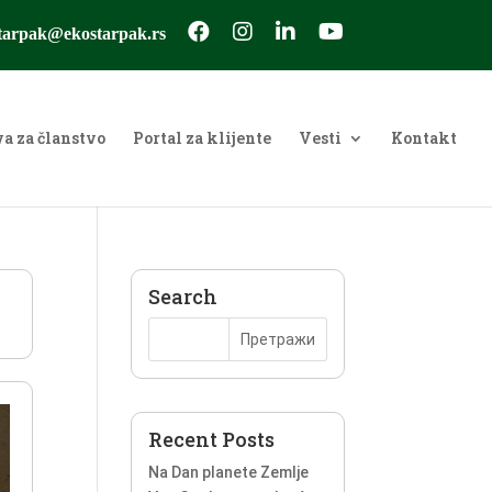
tarpak@ekostarpak.rs
va za članstvo
Portal za klijente
Vesti
Kontakt
Search
Recent Posts
Na Dan planete Zemlje