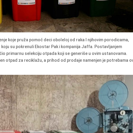
nje koje pruža pomoć deci oboleloj od raka I njihovim porodicama,
” koju su pokrenuli Ekostar Pak i kompanija Jaffa. Postavljanjem
io primarnu selekciju otpada koji se generiše u ovim ustanovama.
jen otpad za reciklažu, a prihod od prodaje namenjen je potrebama o