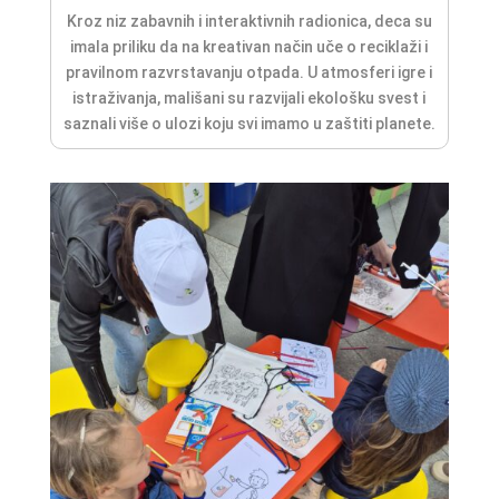
Kroz niz zabavnih i interaktivnih radionica, deca su
imala priliku da na kreativan način uče o reciklaži i
pravilnom razvrstavanju otpada. U atmosferi igre i
istraživanja, mališani su razvijali ekološku svest i
saznali više o ulozi koju svi imamo u zaštiti planete.