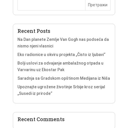
Recent Posts
Na Dan planete Zemlje Van Gogh nas podseća da
nismo njeni vlasnici
Eko radionice u okviru projekta „Čisto iz ljubavi“
Bolji uslovi za odvajanje ambalažnog otpada u
Varvarinu uz Ekostar Pak
Saradnja sa Gradskom opštinom Medijana iz Niša
Upoznajte ugrožene životinje Srbije kroz serijal
„Susedi iz prirode“
Recent Comments