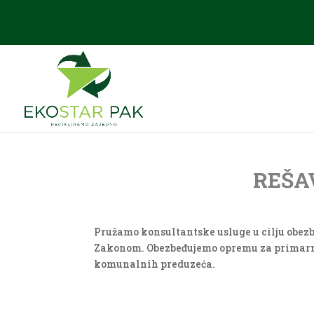
REŠA
Pružamo konsultantske usluge u cilju obezbe
Zakonom. Obezbeđujemo opremu za primarnu 
komunalnih preduzeća.