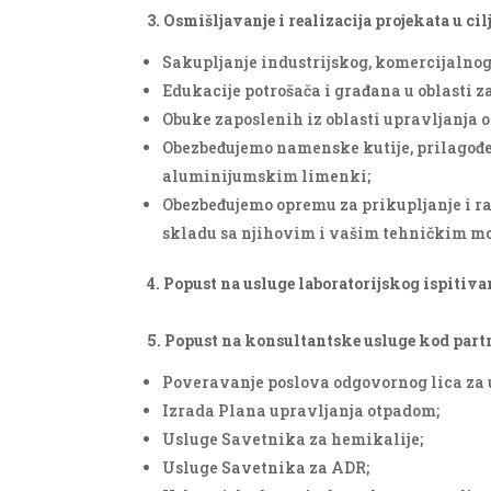
3. Osmišljavanje i realizacija projekata u c
Sakupljanje industrijskog, komercijaln
Edukacije potrošača i građana u oblasti z
Obuke zaposlenih iz oblasti upravljanja 
Obezbeđujemo namenske kutije, prilagođe
aluminijumskim limenki;
Obezbeđujemo opremu za prikupljanje i ra
skladu sa njihovim i vašim tehničkim m
4. Popust na usluge laboratorijskog ispitiva
5. Popust na konsultantske usluge kod part
Poveravanje poslova odgovornog lica za
Izrada Plana upravljanja otpadom;
Usluge Savetnika za hemikalije;
Usluge Savetnika za ADR;