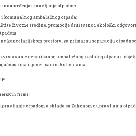
ilju unapređenja upravljanja otpadom:
og i komunalnog ambalažnog otpada;
aštite životne sredine, promocije društveno i ekološki odgovo
otpadom;
ne kancelarijskom prostoru, za primarnu separaciju otpadnog
zvrstavanje generisanog ambalažnog i ostalog otpada u objekt
ogućnostima i generisanim količinama;
nja
nerskih firmi:
 upravljanje otpadom u skladu sa Zakonom o upravljanju otpa