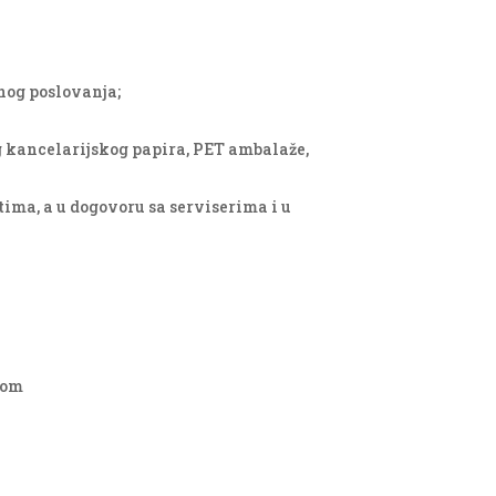
rnog poslovanja;
 kancelarijskog papira, PET ambalaže,
ima, a u dogovoru sa serviserima i u
dom