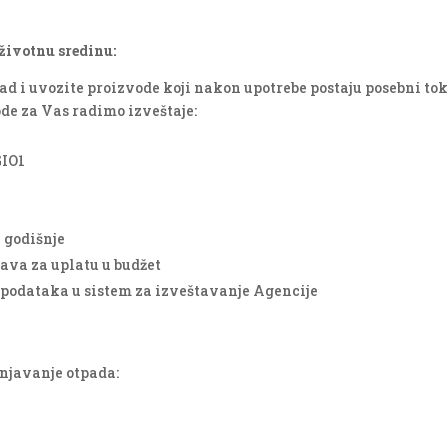
 životnu sredinu:
d i uvozite proizvode koji nakon upotrebe postaju posebni tok
ode za Vas radimo izveštaje:
GIO1
 godišnje
ava za uplatu u budžet
 podataka u sistem za izveštavanje Agencije
injavanje otpada: