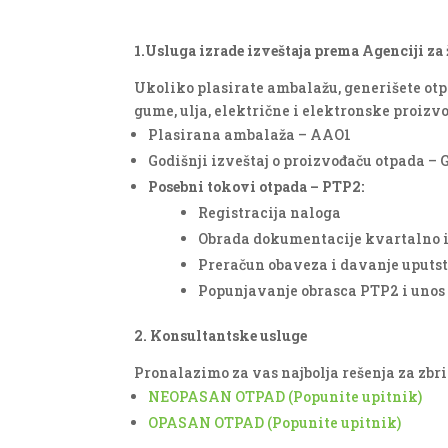
1.Usluga izrade izveštaja prema Agenciji za
Ukoliko plasirate ambalažu, generišete otpa
gume, ulja, električne i elektronske proizv
Plasirana ambalaža – AAO1
Godišnji izveštaj o proizvođaču otpada – 
Posebni tokovi otpada – PTP2:
Registracija naloga
Obrada dokumentacije kvartalno i
Preračun obaveza i davanje uputst
Popunjavanje obrasca PTP2 i unos
2. Konsultantske usluge
Pronalazimo za vas najbolja rešenja za zbr
NEOPASAN OTPAD (Popunite upitnik)
OPASAN OTPAD (Popunite upitnik)