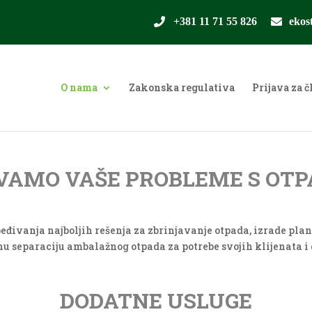
+381 11 71 55 826
ekos
O nama
Zakonska regulativa
Prijava za 
VAMO VAŠE PROBLEME S OT
đivanja najboljih rešenja za zbrinjavanje otpada, izrade plano
separaciju ambalažnog otpada za potrebe svojih klijenata i 
DODATNE USLUGE