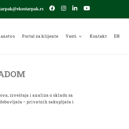
tarpak@ekostarpak.rs
članstvo
Portal za klijente
Vesti
Kontakt
EN
PADOM
va, izveštaja i analiza u skladu sa
dobavljača – privatnih sakupljača i