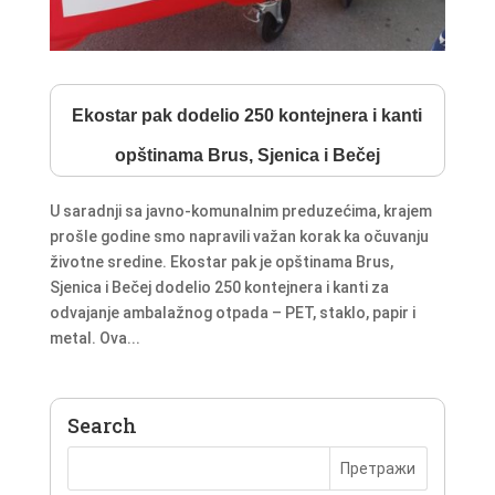
Ekostar pak dodelio 250 kontejnera i kanti
opštinama Brus, Sjenica i Bečej
U saradnji sa javno-komunalnim preduzećima, krajem
prošle godine smo napravili važan korak ka očuvanju
životne sredine. Ekostar pak je opštinama Brus,
Sjenica i Bečej dodelio 250 kontejnera i kanti za
odvajanje ambalažnog otpada – PET, staklo, papir i
metal. Ova...
Search