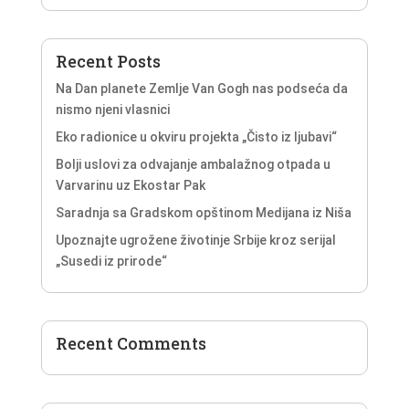
Recent Posts
Na Dan planete Zemlje Van Gogh nas podseća da
nismo njeni vlasnici
Eko radionice u okviru projekta „Čisto iz ljubavi“
Bolji uslovi za odvajanje ambalažnog otpada u
Varvarinu uz Ekostar Pak
Saradnja sa Gradskom opštinom Medijana iz Niša
Upoznajte ugrožene životinje Srbije kroz serijal
„Susedi iz prirode“
Recent Comments