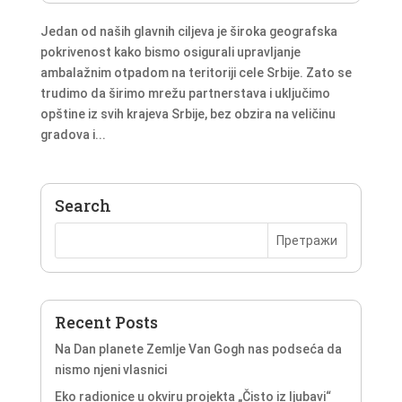
Jedan od naših glavnih ciljeva je široka geografska
pokrivenost kako bismo osigurali upravljanje
ambalažnim otpadom na teritoriji cele Srbije. Zato se
trudimo da širimo mrežu partnerstava i uključimo
opštine iz svih krajeva Srbije, bez obzira na veličinu
gradova i...
Search
Recent Posts
Na Dan planete Zemlje Van Gogh nas podseća da
nismo njeni vlasnici
Eko radionice u okviru projekta „Čisto iz ljubavi“