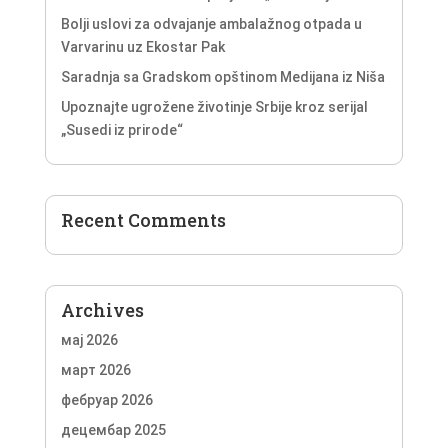
Bolji uslovi za odvajanje ambalažnog otpada u
Varvarinu uz Ekostar Pak
Saradnja sa Gradskom opštinom Medijana iz Niša
Upoznajte ugrožene životinje Srbije kroz serijal
„Susedi iz prirode“
Recent Comments
Archives
мај 2026
март 2026
фебруар 2026
децембар 2025