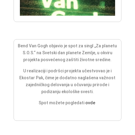
Bend Van Gogh objavio je spot za singl „Za planetu
S.O.S.“ na Svetski dan planete Zemlje, u okviru
projekta posvećenog zaštiti životne sredine.
U realizaciji i podršci projekta učestvovao je i
Ekostar Pak, čime je dodatno naglašena važnost
zajedničkog delovanja u očuvanju prirode i
podizanju ekološke svesti.
Spot možete pogledati
ovde