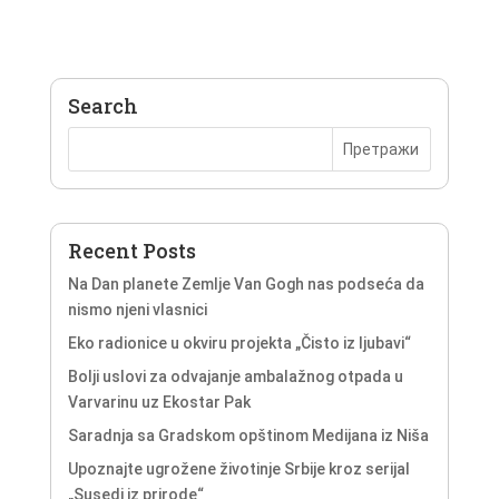
Search
Recent Posts
Na Dan planete Zemlje Van Gogh nas podseća da
nismo njeni vlasnici
Eko radionice u okviru projekta „Čisto iz ljubavi“
Bolji uslovi za odvajanje ambalažnog otpada u
Varvarinu uz Ekostar Pak
Saradnja sa Gradskom opštinom Medijana iz Niša
Upoznajte ugrožene životinje Srbije kroz serijal
„Susedi iz prirode“