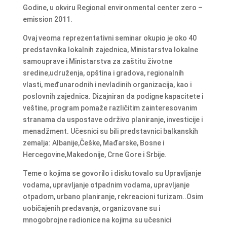
Godine, u okviru Regional environmental center zero –
emission 2011.
Ovaj veoma reprezentativni seminar okupio je oko 40
predstavnika lokalnih zajednica, Ministarstva lokalne
samouprave i Ministarstva za zaštitu životne
sredine,udruženja, opština i gradova, regionalnih
vlasti, međunarodnih i nevladinih organizacija, kao i
poslovnih zajednica. Dizajniran da podigne kapacitete i
veštine, program pomaže različitim zainteresovanim
stranama da uspostave održivo planiranje, investicije i
menadžment. Učesnici su bili predstavnici balkanskih
zemalja: Albanije,Češke, Mađarske, Bosne i
Hercegovine,Makedonije, Crne Gore i Srbije.
Teme o kojima se govorilo i diskutovalo su Upravljanje
vodama, upravljanje otpadnim vodama, upravljanje
otpadom, urbano planiranje, rekreacioni turizam..Osim
uobičajenih predavanja, organizovane su i
mnogobrojne radionice na kojima su učesnici