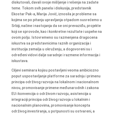
diskutovali, davali svoje mišljenje i rešenja na zadate
teme. Tokom svih panela i diskusija, predstavnik
Ekostar Pak-a, Marija Jović, iznosila je probleme sa
kojima se po pitanju upravljanja otpadom susrećemo u
Srbiji, načine i nastojanja da se oni prevaziđu, projekte
koji se sprovode, kao i konkretne rezultate i uspehe na
ovom polju. Istovremeno su razmenjena dragocena
iskustva sa predstavnicima raznih organizacija i
institucija zemalja u okruženju, a dogovoreni su i
određeni vidovi dalje saradnje i razmene informacija i
iskustava.
Ciljevi seminara kojisu postavljeni veoma ambiciozno
poput uspostavljanje platforme za saradnju i primenu
principa održivog razvoja na lokalnom i nacionalnom
nivou, promovisanje primene međunarodnih i zakona
EU i konvencija o održivom razvoju, asistencija u
integraciji principa održivog razvoja u lokalnim i
nacionalnim planovima, promovisanje koncepta
održivog investiranja, u potpunosti su ostvareni, a