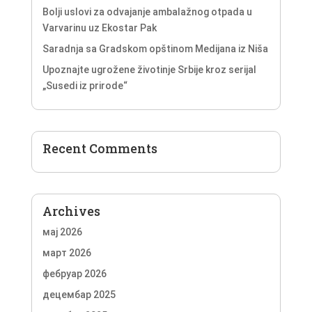
Bolji uslovi za odvajanje ambalažnog otpada u
Varvarinu uz Ekostar Pak
Saradnja sa Gradskom opštinom Medijana iz Niša
Upoznajte ugrožene životinje Srbije kroz serijal
„Susedi iz prirode“
Recent Comments
Archives
мај 2026
март 2026
фебруар 2026
децембар 2025