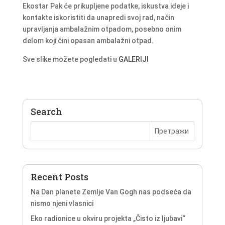
Ekostar Pak će prikupljene podatke, iskustva ideje i
kontakte iskoristiti da unapredi svoj rad, način
upravljanja ambalažnim otpadom, posebno onim
delom koji čini opasan ambalažni otpad.
Sve slike možete pogledati u
GALERIJI
Search
Recent Posts
Na Dan planete Zemlje Van Gogh nas podseća da
nismo njeni vlasnici
Eko radionice u okviru projekta „Čisto iz ljubavi“