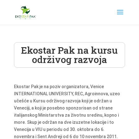
Ekostar Pak na kursu
održivog razvoja
Ekostar Pak je na poziv organizatora, Venice
INTERNATIONAL UNIVERSITY, REC, Agroinnova, uzeo
učešće u Kursu održivog razvoja koji je održan u
Veneciji, a koji je posebno sponzorisan od strane
italijanskog Ministarstva za životnu sredinu, kopno i
more. Skup je održan na dve izuzetne lokacije i to
Venecija u VIU u periodu od 30. oktobra do 6.
novembra i Sent Andreji od 6 do 10 novembra 2011.