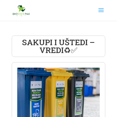
SAKUPI I UŠTEDI –
VREDI♻️✅