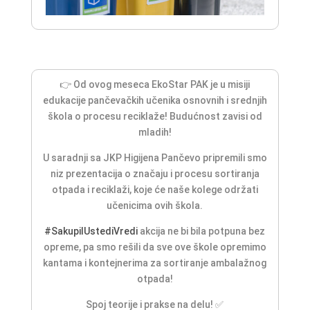
👉 Od ovog meseca EkoStar PAK je u misiji
edukacije pančevačkih učenika osnovnih i srednjih
škola o procesu reciklaže! Budućnost zavisi od
mladih!
U saradnji sa JKP Higijena Pančevo pripremili smo
niz prezentacija o značaju i procesu sortiranja
otpada i reciklaži, koje će naše kolege održati
učenicima ovih škola.
#SakupiIUstediVredi
akcija ne bi bila potpuna bez
opreme, pa smo rešili da sve ove škole opremimo
kantama i kontejnerima za sortiranje ambalažnog
otpada!
Spoj teorije i prakse na delu! ✅