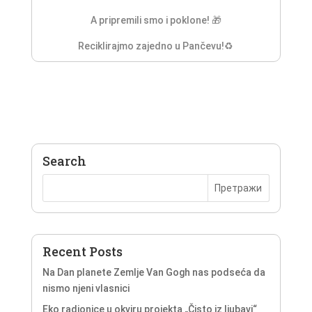
A pripremili smo i poklone! 🎁
Reciklirajmo zajedno u Pančevu!♻️
Search
Recent Posts
Na Dan planete Zemlje Van Gogh nas podseća da
nismo njeni vlasnici
Eko radionice u okviru projekta „Čisto iz ljubavi“