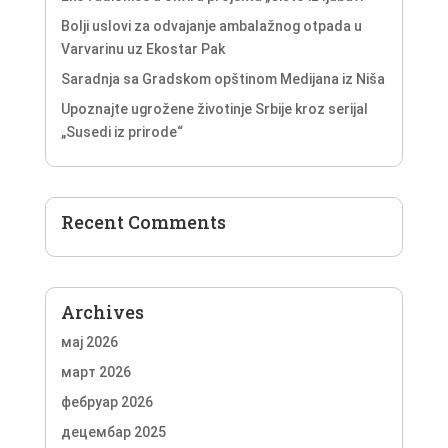
Bolji uslovi za odvajanje ambalažnog otpada u
Varvarinu uz Ekostar Pak
Saradnja sa Gradskom opštinom Medijana iz Niša
Upoznajte ugrožene životinje Srbije kroz serijal
„Susedi iz prirode“
Recent Comments
Archives
мај 2026
март 2026
фебруар 2026
децембар 2025