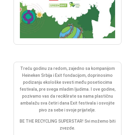
Treću godinu za redom,
zajedno sa kompanijom
Heineken Srbija i Exit fondacijom,
doprinosimo
podizanju ekološke svesti među posetiocima
festivala, pre svega mladim ljudima. I ove godine,
pozivamo vas da reciklirate sa nama plastičnu
ambalažu sva četiri dana Exit festivala i osvojite
pivo za sebe i svoje prijatelje.
BE THE RECYCLING SUPERSTAR!
Svi možemo biti
zvezde.