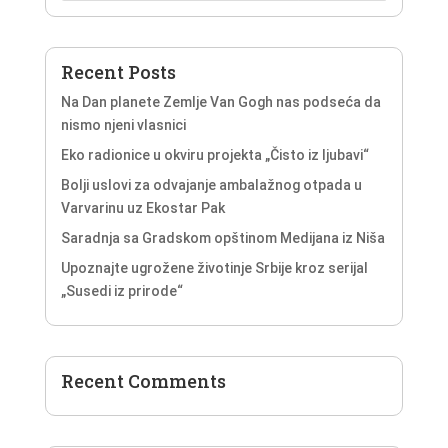
Recent Posts
Na Dan planete Zemlje Van Gogh nas podseća da
nismo njeni vlasnici
Eko radionice u okviru projekta „Čisto iz ljubavi“
Bolji uslovi za odvajanje ambalažnog otpada u
Varvarinu uz Ekostar Pak
Saradnja sa Gradskom opštinom Medijana iz Niša
Upoznajte ugrožene životinje Srbije kroz serijal
„Susedi iz prirode“
Recent Comments