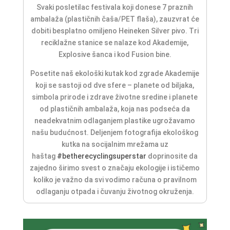
Svaki posletilac festivala koji donese 7 praznih
ambalaža (plastičnih čaša/PET flaša), zauzvrat će
dobiti besplatno omiljeno Heineken Silver pivo. Tri
reciklažne stanice se nalaze kod Akademije,
Explosive šanca i kod Fusion bine.
Posetite naš ekološki kutak kod zgrade Akademije
koji se sastoji od dve sfere – planete od biljaka,
simbola prirode i zdrave životne sredine i planete
od plastičnih ambalaža, koja nas podseća da
neadekvatnim odlaganjem plastike ugrožavamo
našu budućnost.
Deljenjem fotografija ekološkog
kutka na socijalnim mrežama uz
haštag
#betherecyclingsuperstar
doprinosite da
zajedno širimo svest o značaju ekologije i ističemo
koliko je važno da svi vodimo računa o pravilnom
odlaganju otpada i čuvanju životnog okruženja.