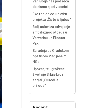
Van Gogh nas podseća
da nismo njeni vlasnici
Eko radionice u okviru
projekta „Čisto iz ljubavi“
Bolji uslovi za odvajanje
ambalažnog otpada u
Varvarinu uz Ekostar
Pak
Saradnja sa Gradskom
opštinom Medijana iz
Niša
Upoznajte ugrožene
životinje Srbije kroz
serijal „Susedi iz
prirode“
Recent