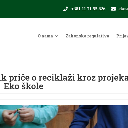
+381 11 71 55 826
ekos
O nama
Zakonska regulativa
Prija
k priče o reciklaži kroz projek
Eko škole