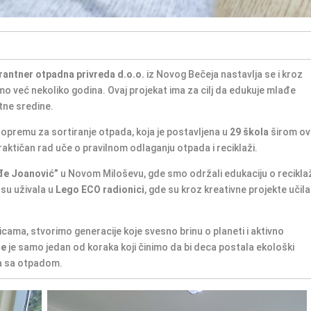
rantner otpadna privreda d.o.o.
iz Novog Bečeja nastavlja se i kroz
o već nekoliko godina. Ovaj projekat ima za cilj da edukuje mlađe
otne sredine.
 opremu za sortiranje otpada, koja je postavljena u
29 škola
širom o
raktičan rad uče o pravilnom odlaganju otpada i reciklaži.
đe Joanović”
u Novom Miloševu, gde smo održali edukaciju o recikla
su uživala u
Lego ECO radionici
, gde su kroz kreativne projekte učila
nicama, stvorimo generacije koje svesno brinu o planeti i aktivno
le
je samo jedan od koraka koji činimo da bi deca postala ekološki
a sa otpadom.