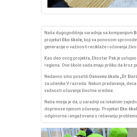
Naša dugogodišnja saradnja sa kompanijom
B
projekat
Eko škole
, koji sa ponosom sprovodim
generacije o važnosti reciklaže i očuvanja živ
Kao deo ovog projekta, Ekostar Pak je ustupio
regiona. Ove škole sada imaju priliku da kroz p
Nedavno smo posetili
Osnovnu školu „Dr Đor
za učenike V razreda. Nakon predavanja, deca 
važnosti očuvanja životne sredine.
Naša misija je da, u saradnji sa lokalnim zajed
doprinose njenom očuvanju. Projekat
Eko ško
odgovorna i angažovana u rešavanju problem