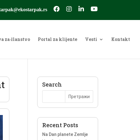
tarpak@ekostarpak.rs
va za članstvo
Portal za klijente
Vesti
Kontakt
at
Search
Recent Posts
Na Dan planete Zemlje