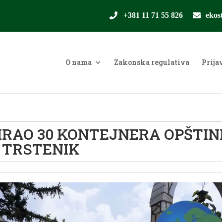
+381 11 71 55 826
ekos
O nama
Zakonska regulativa
Prija
IRAO 30 KONTEJNERA OPŠTIN
TRSTENIK