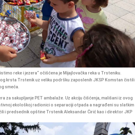
istimo reke i jezera“ očišćena je Mijajlovačka reka u Trsteniku.
enog krsta Trstenik uz veliku podršku zaposlenih JKSP Komstan čistili
nog smeća.
era za sakupljanje PET ambalaže. Uz akciju čišćenja, mališani iz ovog
ativnoj ekološkoj radionici o separaciji otpada a nagrađeni su slatkim
ili i predsednik opštine Trstenik Aleksandar Ćirić kao i direktor JKP