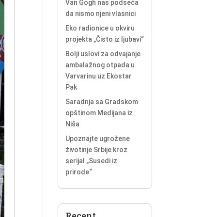
Van Gogh nas podseća
da nismo njeni vlasnici
Eko radionice u okviru
projekta „Čisto iz ljubavi“
Bolji uslovi za odvajanje
ambalažnog otpada u
Varvarinu uz Ekostar
Pak
Saradnja sa Gradskom
opštinom Medijana iz
Niša
Upoznajte ugrožene
životinje Srbije kroz
serijal „Susedi iz
prirode“
Recent