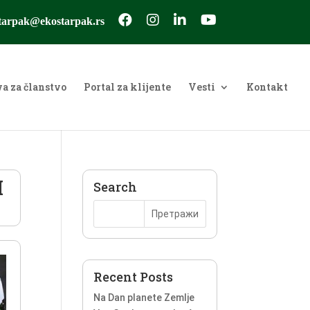
tarpak@ekostarpak.rs
va za članstvo
Portal za klijente
Vesti
Kontakt
I
Search
Recent Posts
Na Dan planete Zemlje