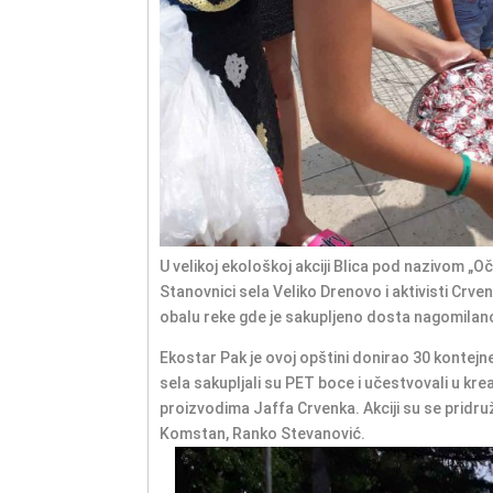
U velikoj ekološkoj akciji Blica pod nazivom „Oč
Stanovnici sela Veliko Drenovo i aktivisti Crv
obalu reke gde je sakupljeno dosta nagomila
Ekostar Pak je ovoj opštini donirao 30 kontejn
sela sakupljali su PET boce i učestvovali u kre
proizvodima Jaffa Crvenka. Akciji su se pridruž
Komstan, Ranko Stevanović.