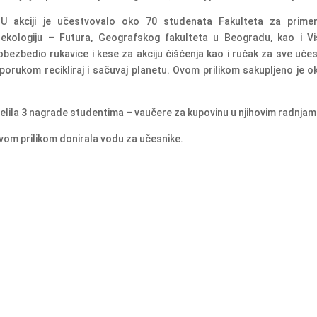
U akciji je učestvovalo oko 70 studenata Fakulteta za prime
ekologiju – Futura, Geografskog fakulteta u Beogradu, kao i V
obezbedio rukavice i kese za akciju čišćenja kao i ručak za sve učes
orukom recikliraj i sačuvaj planetu. Ovom prilikom sakupljeno je o
delila 3 nagrade studentima – vaučere za kupovinu u njihovim radnjam
ovom prilikom donirala vodu za učesnike.