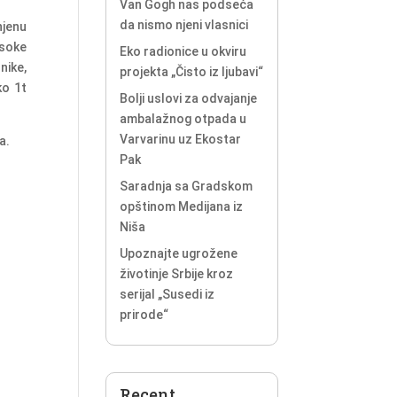
Van Gogh nas podseća
da nismo njeni vlasnici
njenu
isoke
Eko radionice u okviru
nike,
projekta „Čisto iz ljubavi“
ko 1t
Bolji uslovi za odvajanje
ambalažnog otpada u
Varvarinu uz Ekostar
a.
Pak
Saradnja sa Gradskom
opštinom Medijana iz
Niša
Upoznajte ugrožene
životinje Srbije kroz
serijal „Susedi iz
prirode“
Recent