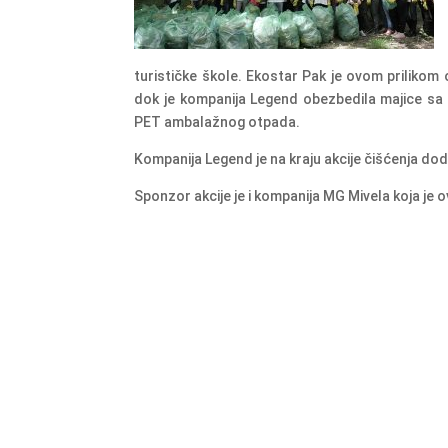
turističke škole. Ekostar Pak je ovom prilikom 
dok je kompanija Legend obezbedila majice sa p
PET ambalažnog otpada.
Kompanija Legend je na kraju akcije čišćenja do
Sponzor akcije je i kompanija MG Mivela koja je 