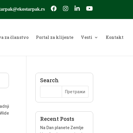
tarpak@ekostarpak.rs
va za članstvo
Portal za klijente
Vesti
Kontakt
Search
adnji
Wide
Recent Posts
Na Dan planete Zemlje