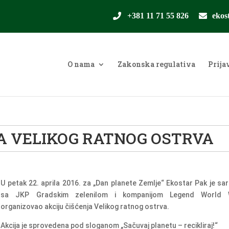
+381 11 71 55 826
ekos
O nama
Zakonska regulativa
Prija
JA VELIKOG RATNOG OSTRVA
U petak 22. aprila 2016. za „Dan planete Zemlje“ Ekostar Pak je sar
sa JKP Gradskim zelenilom i kompanijom Legend World 
organizovao akciju čišćenja Velikog ratnog ostrva.
Akcija je sprovedena pod sloganom „Sačuvaj planetu – recikliraj!“