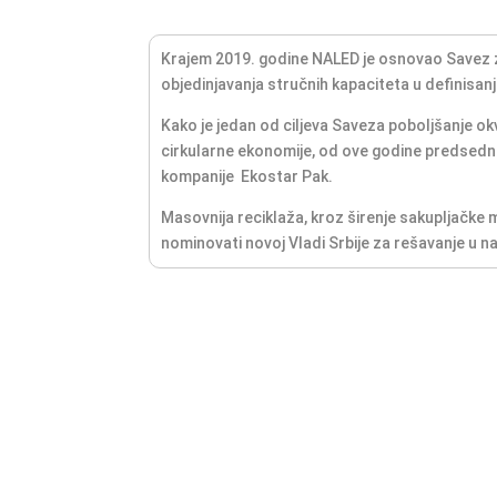
Krajem 2019. godine NALED je osnovao Savez z
objedinjavanja stručnih kapaciteta u definisanj
Kako je jedan od ciljeva Saveza poboljšanje okv
cirkularne ekonomije, od ove godine predsedni
kompanije Ekostar Pak.
Masovnija reciklaža, kroz širenje sakupljačke mr
nominovati novoj Vladi Srbije za rešavanje u 