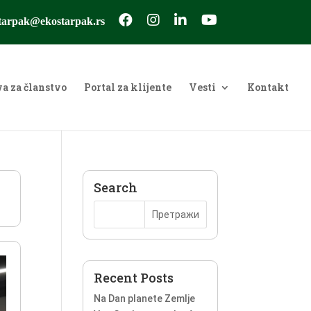
tarpak@ekostarpak.rs
va za članstvo
Portal za klijente
Vesti
Kontakt
Search
Recent Posts
Na Dan planete Zemlje