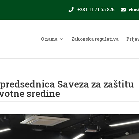
+381 11 71 55 826
ekos
O nama
Zakonska regulativa
Prija
 predsednica Saveza za zaštitu
ivotne sredine