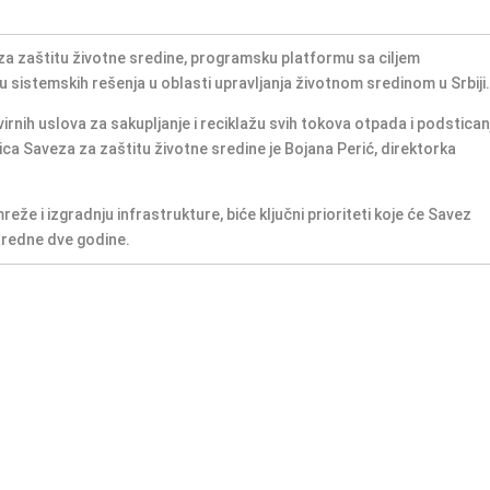
a zaštitu životne sredine, programsku platformu sa ciljem
u sistemskih rešenja u oblasti upravljanja životnom sredinom u Srbiji
irnih uslova za sakupljanje i reciklažu svih tokova otpada i podstican
ca Saveza za zaštitu životne sredine je Bojana Perić, direktorka
eže i izgradnju infrastrukture, biće ključni prioriteti koje će Savez
naredne dve godine.