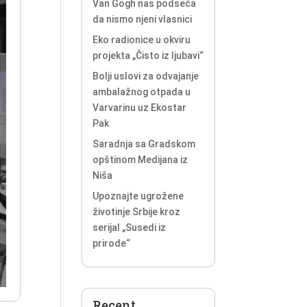
Van Gogh nas podseća
da nismo njeni vlasnici
Eko radionice u okviru
projekta „Čisto iz ljubavi“
Bolji uslovi za odvajanje
ambalažnog otpada u
Varvarinu uz Ekostar
Pak
Saradnja sa Gradskom
opštinom Medijana iz
Niša
Upoznajte ugrožene
životinje Srbije kroz
serijal „Susedi iz
prirode“
Recent