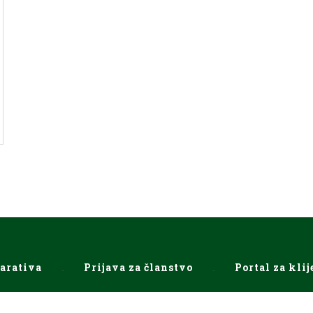
arativa
Prijava za članstvo
Portal za klij
Design by ©
Ekostar Pak