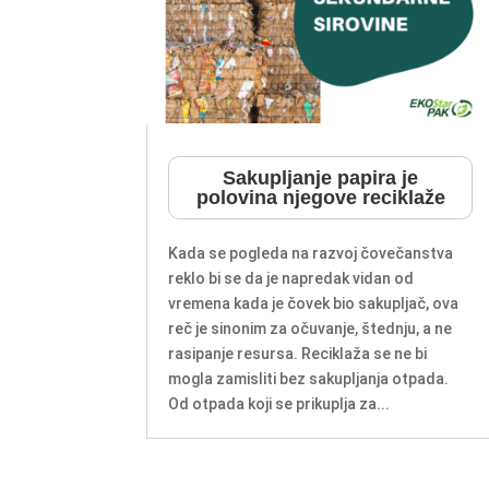
Sakupljanje papira je
polovina njegove reciklaže
Kada se pogleda na razvoj čovečanstva
reklo bi se da je napredak vidan od
vremena kada je čovek bio sakupljač, ova
reč je sinonim za očuvanje, štednju, a ne
rasipanje resursa. Reciklaža se ne bi
mogla zamisliti bez sakupljanja otpada.
Od otpada koji se prikuplja za...