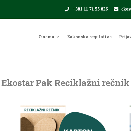
+381 11 71 55 826
ekos
O nama
Zakonska regulativa
Prija
Ekostar Pak Reciklažni rečnik