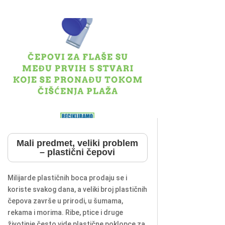
Mali predmet, veliki problem
– plastični čepovi
Milijarde plastičnih boca prodaju se i
koriste svakog dana, a veliki broj plastičnih
čepova završe u prirodi, u šumama,
rekama i morima. Ribe, ptice i druge
životinje često vide plastične poklopce za