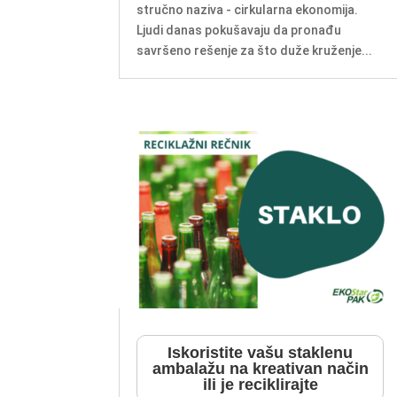
stručno naziva - cirkularna ekonomija.
Ljudi danas pokušavaju da pronađu
savršeno rešenje za što duže kruženje...
Iskoristite vašu staklenu
ambalažu na kreativan način
ili je reciklirajte