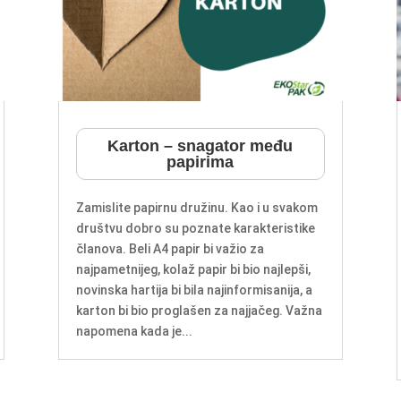
Karton – snagator među
papirima
Zamislite papirnu družinu. Kao i u svakom
društvu dobro su poznate karakteristike
članova. Beli A4 papir bi važio za
najpametnijeg, kolaž papir bi bio najlepši,
novinska hartija bi bila najinformisanija, a
karton bi bio proglašen za najjačeg. Važna
napomena kada je...