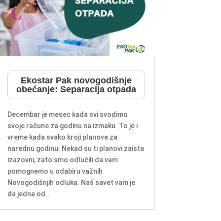
Ekostar Pak novogodišnje
obećanje: Separacija otpada
Decembar je mesec kada svi svodimo
svoje račune za godinu na izmaku. To je i
vreme kada svako kroji planove za
narednu godinu. Nekad su ti planovi zaista
izazovni, zato smo odlučili da vam
pomognemo u odabiru važnih
Novogodišnjih odluka. Naš savet vam je
da jedna od...