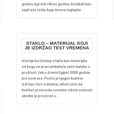
godinu ispratili i Novu godinu dočekali kao
najdražu tetku koja donosi najlepše...
STAKLO – MATERIJAL KOJI
JE IZDRŽAO TEST VREMENA
Istorija korišćenja stakla kao materijala
od koga se pravi ambalaža seže daleko u
prošlost, čak u drevni Egipat 3000 godina
pre nove ere. Pošto je njegov kvalitet
izdržao test vremena, skloni smo da
kvalitet proizvoda ocenimo višom ocenom
ukoliko je proizvod u...