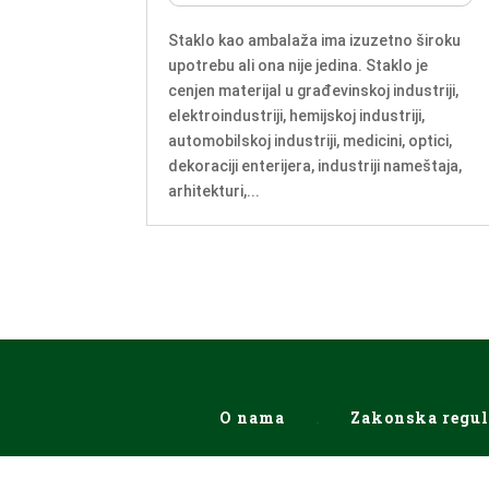
Staklo kao ambalaža ima izuzetno široku
upotrebu ali ona nije jedina. Staklo je
cenjen materijal u građevinskoj industriji,
elektroindustriji, hemijskoj industriji,
automobilskoj industriji, medicini, optici,
dekoraciji enterijera, industriji nameštaja,
arhitekturi,...
O nama
Zakonska regul