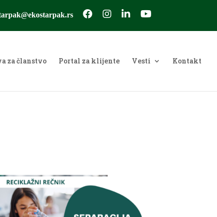
tarpak@ekostarpak.rs
va za članstvo
Portal za klijente
Vesti
Kontakt