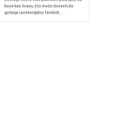
boce kao hranu, što može dovesti do
gutanja i potencijalno fatalnih...