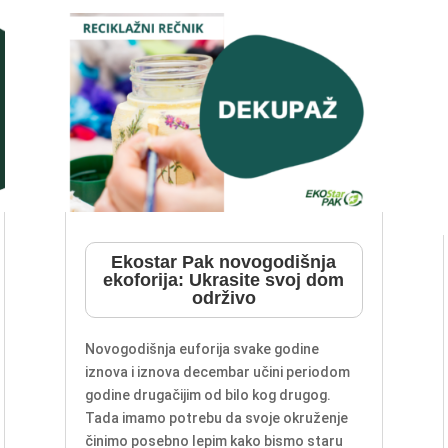
Ekostar Pak novogodišnja
ekoforija: Ukrasite svoj dom
održivo
Novogodišnja euforija svake godine
iznova i iznova decembar učini periodom
godine drugačijim od bilo kog drugog.
Tada imamo potrebu da svoje okruženje
činimo posebno lepim kako bismo staru