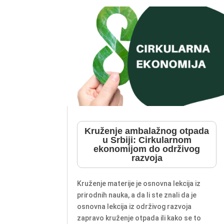
Kruženje ambalažnog otpada
u Srbiji: Cirkularnom
ekonomijom do održivog
razvoja
Kruženje materije je osnovna lekcija iz
prirodnih nauka, a da li ste znali da je
osnovna lekcija iz održivog razvoja
zapravo kruženje otpada ili kako se to