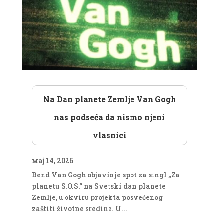
Na Dan planete Zemlje Van Gogh
nas podseća da nismo njeni
vlasnici
мај 14, 2026
Bend Van Gogh objavio je spot za singl „Za
planetu S.O.S.“ na Svetski dan planete
Zemlje, u okviru projekta posvećenog
zaštiti životne sredine. U...