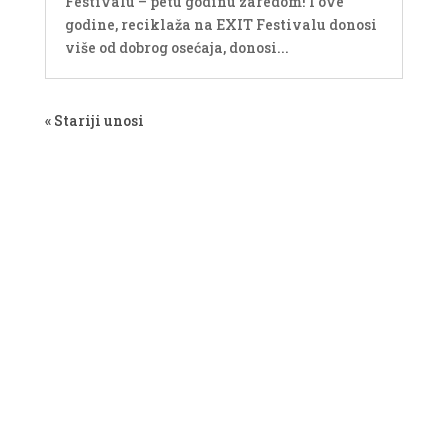
Festivalu – petu godinu zaredom! I ove
godine, reciklaža na EXIT Festivalu donosi
više od dobrog osećaja, donosi...
« Stariji unosi
O nama
Zakonska regularativa
Prijava za članstvo
Portal za klijente
Vesti
Kontakt