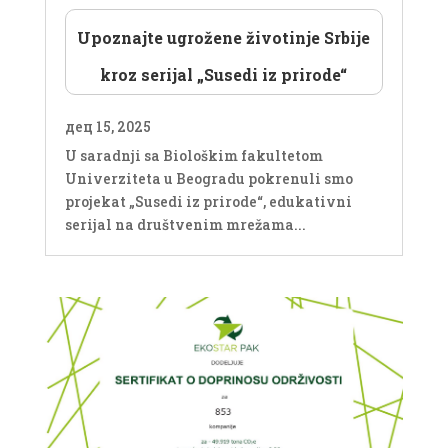
Upoznajte ugrožene životinje Srbije
kroz serijal „Susedi iz prirode“
дец 15, 2025
U saradnji sa Biološkim fakultetom
Univerziteta u Beogradu pokrenuli smo
projekat „Susedi iz prirode“, edukativni
serijal na društvenim mrežama...