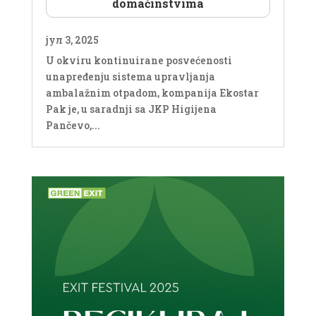
domaćinstvima
јул 3, 2025
U okviru kontinuirane posvećenosti
unapređenju sistema upravljanja
ambalažnim otpadom, kompanija Ekostar
Pak je, u saradnji sa JKP Higijena
Pančevo,...