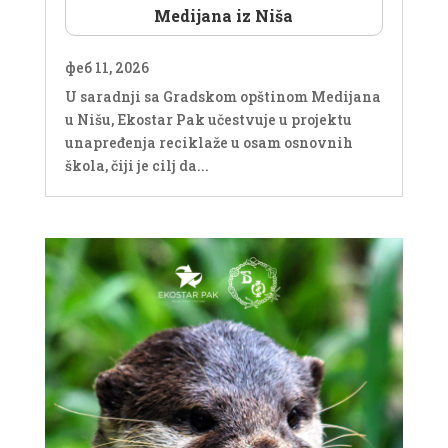
Medijana iz Niša
феб 11, 2026
U saradnji sa Gradskom opštinom Medijana
u Nišu, Ekostar Pak učestvuje u projektu
unapređenja reciklaže u osam osnovnih
škola, čiji je cilj da...